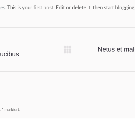
tes
. This is your first post. Edit or delete it, then start blogging
Netus et mal
aucibus
Nächster
Beitrag:
it
*
markiert.