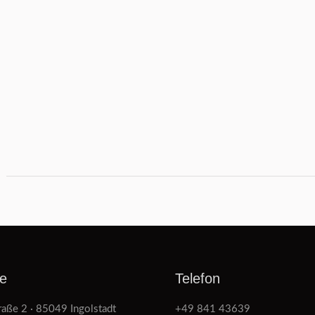
e
Telefon
raße 2 · 85049 Ingolstadt
+49 841 43639