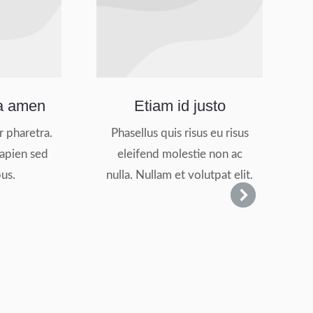
la amen
Etiam id justo
 pharetra.
Phasellus quis risus eu risus
A
sapien sed
eleifend molestie non ac
us.
nulla. Nullam et volutpat elit.