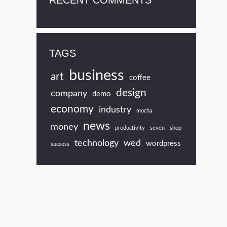
RECENT COMMENTS
TAGS
business
art
coffee
design
company
demo
economy
industry
mocha
news
money
productivity
seven
shop
technology
wed
wordpress
success