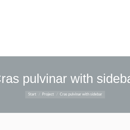
ras pulvinar with sideb
Sie befinden sich hier:
Start
Project
Cras pulvinar with sidebar