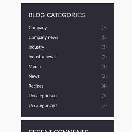
BLOG CATEGORIES
Company
(7)
Company news
(5)
Industry
(3)
Industry news
(3)
Media
(4)
News
(2)
Recipes
(4)
Uncategorised
(1)
Uncategorized
(7)