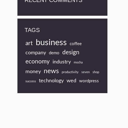
RECENT COMMENTS
TAGS
business
art
coffee
design
company
demo
economy
industry
mocha
news
money
productivity
seven
shop
technology
wed
wordpress
success