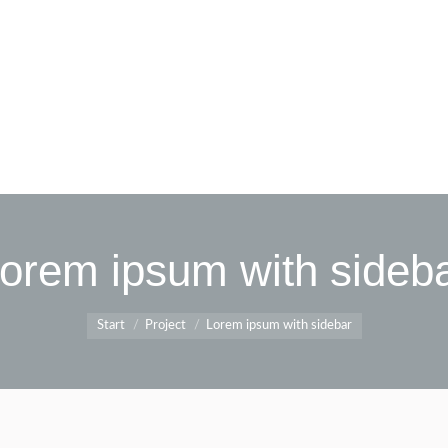
orem ipsum with sideb
Sie befinden sich hier:
Start
Project
Lorem ipsum with sidebar