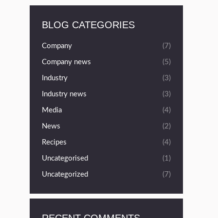
BLOG CATEGORIES
Company
(7)
Company news
(5)
Industry
(3)
Industry news
(3)
Media
(4)
News
(2)
Recipes
(4)
Uncategorised
(1)
Uncategorized
(7)